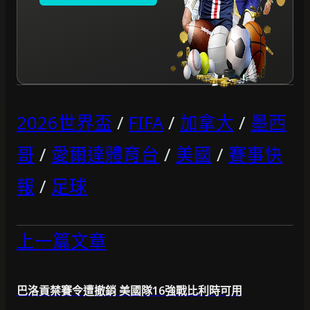
2026世界盃
/
FIFA
/
加拿大
/
墨西
哥
/
愛爾達體育台
/
美國
/
賽事快
報
/
足球
上一篇文章
巴洛貢禁賽令遭撤銷 美國隊16強戰比利時可用