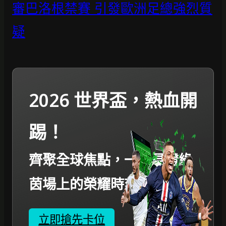
審巴洛根禁賽 引發歐洲足總強烈質
疑
2026 世界盃，熱血開
踢！
齊聚全球焦點，一起見證綠
茵場上的榮耀時刻。
立即搶先卡位