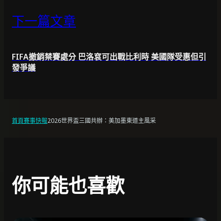
下一篇文章
FIFA撤銷禁賽處分 巴洛袞可出戰比利時 美國隊受惠但引
發爭議
首頁
賽事快報
2026世界盃三國共辦：美加墨東道主風采
你可能也喜歡