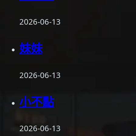
2026-06-13
妹妹
2026-06-13
小不點
2026-06-13