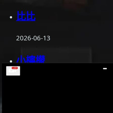
比比
2026-06-13
小檸檬
2026-06-13
小幸運