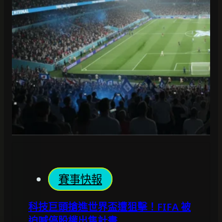
賽事快報
科技巨頭搶進世界盃遭狙擊！FIFA 被
迫喊停股權出售計畫