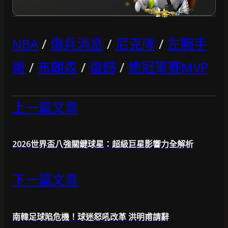
NBA
/
傷兵消息
/
尼克隊
/
左腕手
術
/
布朗森
/
復歸
/
總冠軍賽MVP
上一篇文章
2026世界盃八強關鍵球星：超級巨星影響力全解析
下一篇文章
南韓足球陷危機！球迷怒吼改革 洪明甫請辭