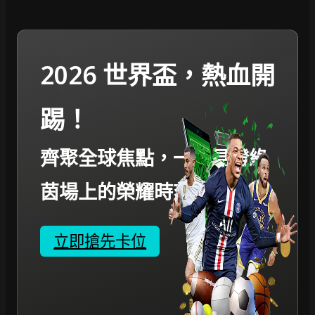
2026 世界盃，熱血開
踢！
齊聚全球焦點，一起見證綠
茵場上的榮耀時刻。
立即搶先卡位