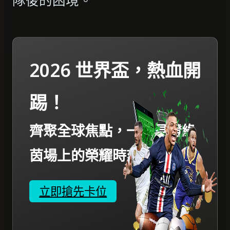
隊後的困境。
2026 世界盃，熱血開
踢！
齊聚全球焦點，一起見證綠
茵場上的榮耀時刻。
立即搶先卡位