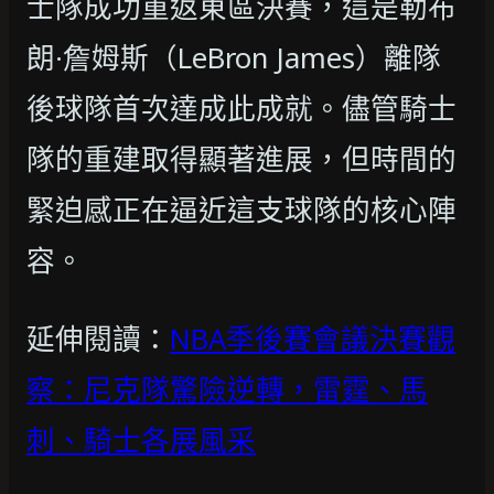
士隊成功重返東區決賽，這是勒布
朗·詹姆斯（LeBron James）離隊
後球隊首次達成此成就。儘管騎士
隊的重建取得顯著進展，但時間的
緊迫感正在逼近這支球隊的核心陣
容。
延伸閱讀：
NBA季後賽會議決賽觀
察：尼克隊驚險逆轉，雷霆、馬
刺、騎士各展風采