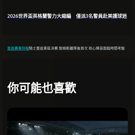
2026世界盃英格蘭警力大縮編 僅派3名警員赴美護球迷
首頁
賽事快報
騎士重返東區決賽 詹姆斯離隊後首次 核心陣容面臨時間考驗
你可能也喜歡