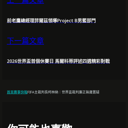
前老鷹總經理菲爾茲領導Project B男籃部門
下一篇文章
2026世界盃首個休賽日 馬爾科蒂評述四週精彩對戰
首頁
賽事快報
FIFA主裁判長柯林納：世界盃裁判廉正無庸置疑