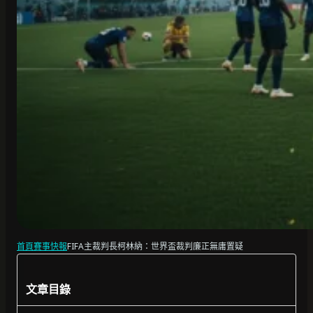
首頁
賽事快報
FIFA主裁判長柯林納：世界盃裁判廉正無庸置疑
文章目錄