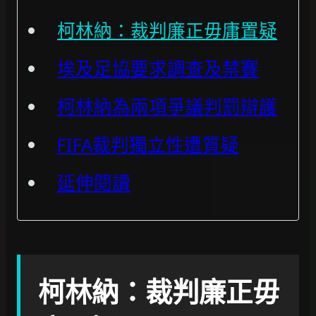
柯林納：裁判廉正毋庸置疑
埃及足協要求調查及禁賽
柯林納為兩項爭議判罰辯護
FIFA裁判獨立性遭質疑
延伸閱讀
柯林納：裁判廉正毋