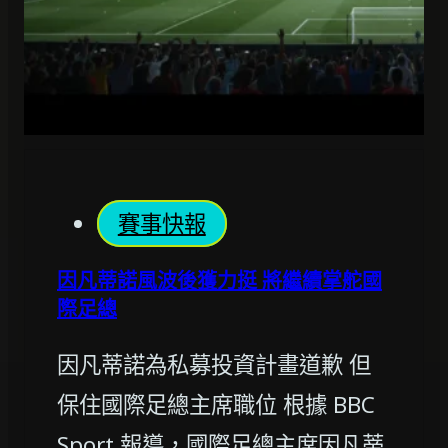
賽事快報
因凡蒂諾風波後獲力挺 將繼續掌舵國
際足總
因凡蒂諾為私募投資計畫道歉 但
保住國際足總主席職位 根據 BBC
Sport 報導，國際足總主席因凡蒂