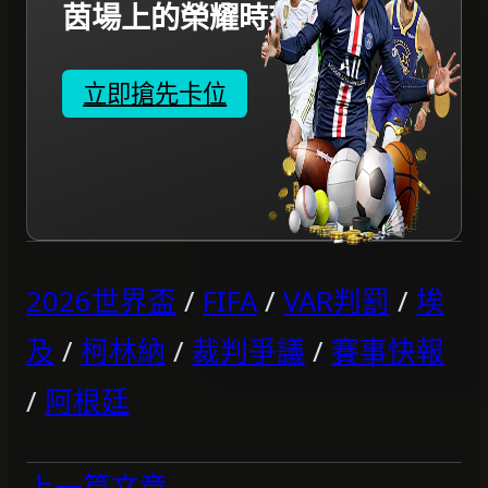
茵場上的榮耀時刻。
立即搶先卡位
2026世界盃
/
FIFA
/
VAR判罰
/
埃
及
/
柯林納
/
裁判爭議
/
賽事快報
/
阿根廷
上一篇文章