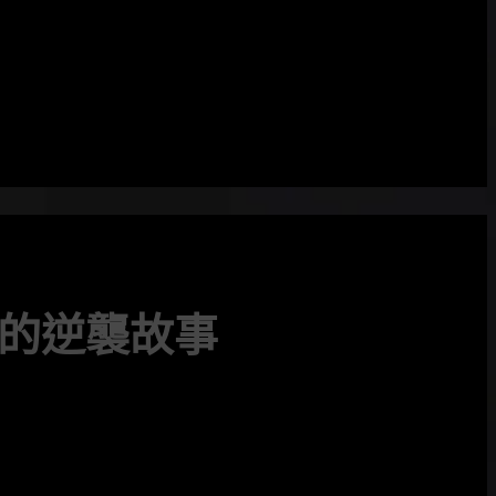
的逆襲故事