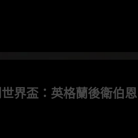
到世界盃：英格蘭後衛伯恩