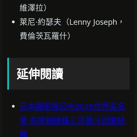
維澤拉）
萊尼·約瑟夫（Lenny Joseph，
費倫茨瓦羅什）
延伸閱讀
日本國家隊公布2026世界盃名
單 布萊頓邊鋒三笘薰斗因傷缺
陣