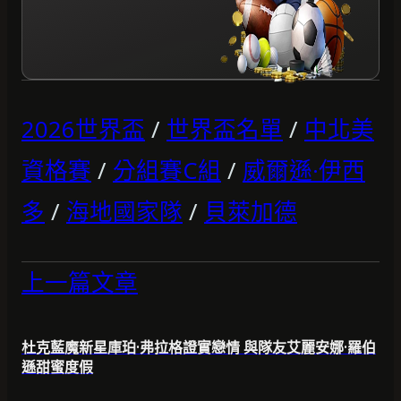
2026世界盃
/
世界盃名單
/
中北美
資格賽
/
分組賽C組
/
威爾遜·伊西
多
/
海地國家隊
/
貝萊加德
上一篇文章
杜克藍魔新星庫珀·弗拉格證實戀情 與隊友艾麗安娜·羅伯
遜甜蜜度假