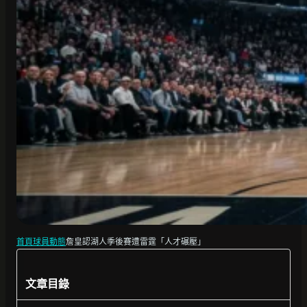
首頁
球員動態
詹皇認湖人季後賽遭雷霆「人才碾壓」
文章目錄