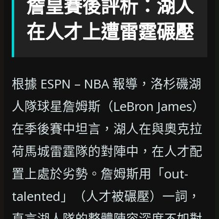
詹皇賽後評析：湖人
在人才上遭雷霆碾壓
根據 ESPN – NBA 報導，洛杉磯湖
人隊球星詹姆斯（LeBron James）
在季後賽中坦言，湖人在與奧克拉
荷馬城雷霆隊的對陣中，在人才配
置上處於劣勢。詹姆斯用「out-
talented」（人才被碾壓）一詞，
直言湖人隊的整體陣容深度不如對