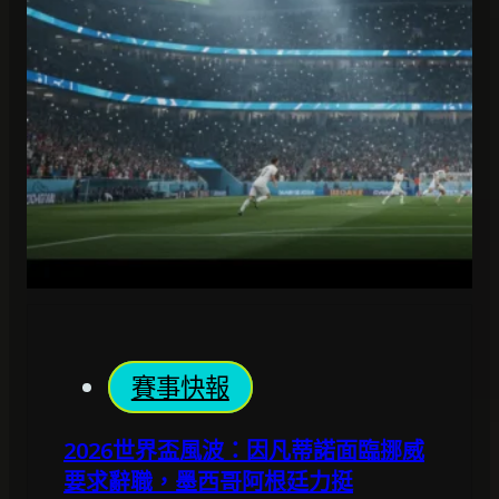
賽事快報
2026世界盃風波：因凡蒂諾面臨挪威
要求辭職，墨西哥阿根廷力挺