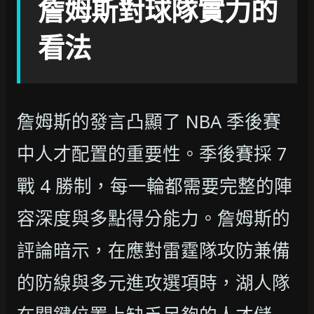
詹姆斯對球隊實力的
看法
詹姆斯的發言凸顯了 NBA 季後賽
中人才配置的重要性。季後賽採 7
戰 4 勝制，每一輪都需要完整的陣
容深度與多點得分能力。詹姆斯的
評論暗示，在應對雷霆隊攻防兼備
的防線與多元進攻選項時，湖人隊