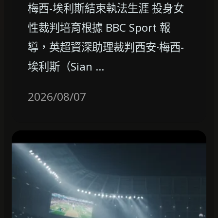
梅西-埃利斯結束執法生涯 投身女
性裁判培育根據 BBC Sport 報
導，英超資深助理裁判西安·梅西-
埃利斯（Sian …
2026/08/07