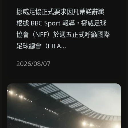
挪威足協正式要求因凡蒂諾辭職
根據 BBC Sport 報導，挪威足球
協會（NFF）於週五正式呼籲國際
足球總會（FIFA…
2026/08/07