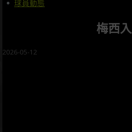
球員動態
梅西入
2026-05-12