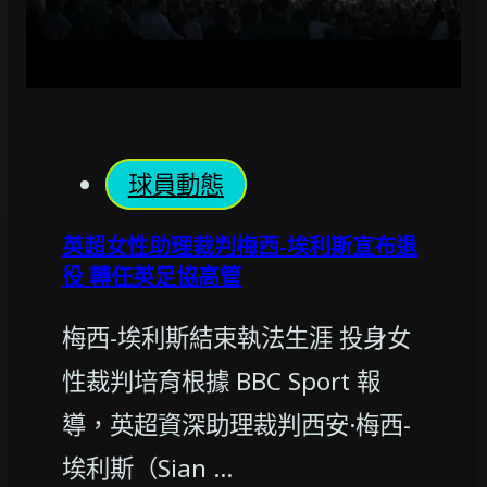
球員動態
英超女性助理裁判梅西-埃利斯宣布退
役 轉任英足協高管
梅西-埃利斯結束執法生涯 投身女
性裁判培育根據 BBC Sport 報
導，英超資深助理裁判西安·梅西-
埃利斯（Sian …