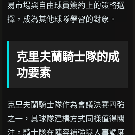
易市場與自由球員簽約上的策略選
擇，成為其他球隊學習的對象。
克里夫蘭騎士隊的成
功要素
克里夫蘭騎士隊作為會議決賽四強
之一，其球隊建構方式同樣值得關
注。騎士隊在陣容補強與人事調度