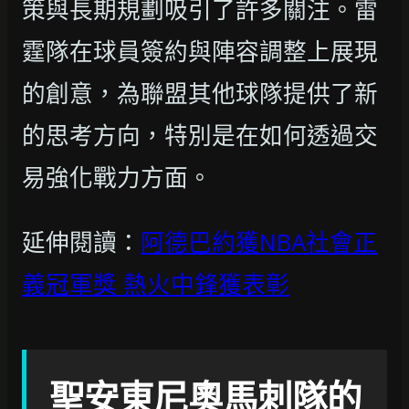
策與長期規劃吸引了許多關注。雷
霆隊在球員簽約與陣容調整上展現
的創意，為聯盟其他球隊提供了新
的思考方向，特別是在如何透過交
易強化戰力方面。
延伸閱讀：
阿德巴約獲NBA社會正
義冠軍獎 熱火中鋒獲表彰
聖安東尼奧馬刺隊的