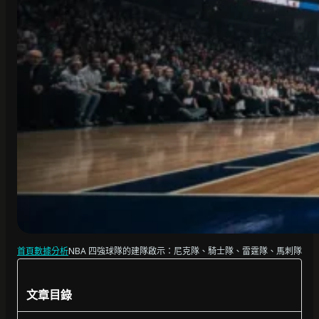
首頁
數據分析
NBA 四強球隊的建隊啟示：尼克隊、騎士隊、雷霆隊、馬刺隊
文章目錄