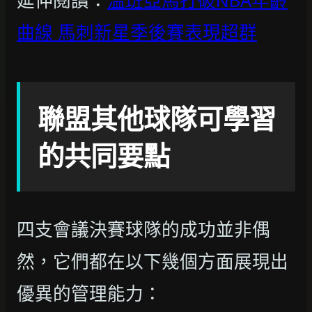
延伸閱讀：
溫班亞馬打破NBA年齡
曲線 馬刺新星季後賽表現超群
聯盟其他球隊可學習
的共同要點
四支會議決賽球隊的成功並非偶
然，它們都在以下幾個方面展現出
優異的管理能力：