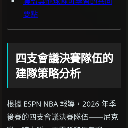
聯盟其他球隊可學習的共同
要點
四支會議決賽隊伍的
建隊策略分析
根據 ESPN NBA 報導，2026 年季
後賽的四支會議決賽隊伍——尼克