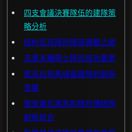
四支會議決賽隊伍的建隊策
略分析
紐約尼克隊的陣容調整之道
克里夫蘭騎士隊的成功要素
俄克拉荷馬城雷霆隊的創新
思維
聖安東尼奧馬刺隊的傳統與
創新結合