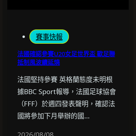
賽事快報
法國確認參賽U20女足世界盃 歐足聯
抵制風波續延燒
法國堅持參賽 英格蘭態度未明根
據BBC Sport報導，法國足球協會
（FFF）於週四發表聲明，確認法
國將參加下月舉辦的國…
2026/08/08