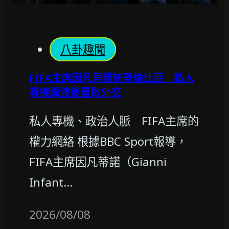
八卦趣聞
FIFA主席因凡蒂諾訪哥倫比亞 私人
專機風波後重啟外交
私人專機、政治人脈 FIFA主席的
權力網絡 根據BBC Sport報導，
FIFA主席因凡蒂諾（Gianni
Infant…
2026/08/08