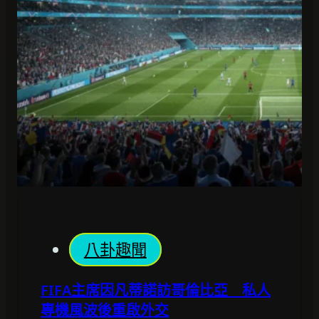
八卦趣聞
FIFA主席因凡蒂諾訪哥倫比亞 私人
專機風波後重啟外交