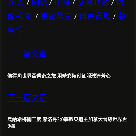
76人
/
NBA
/
中鋒
/
交易動態
/
傑
倫·布朗
/
塞爾蒂克
/
自由市場
/
薪
資帽
上一篇文章
佛得角世界盃傳奇之旅 用精彩時刻征服球迷芳心
下一篇文章
烏納希梅開二度 摩洛哥3:0擊敗東道主加拿大晉級世界盃
8強