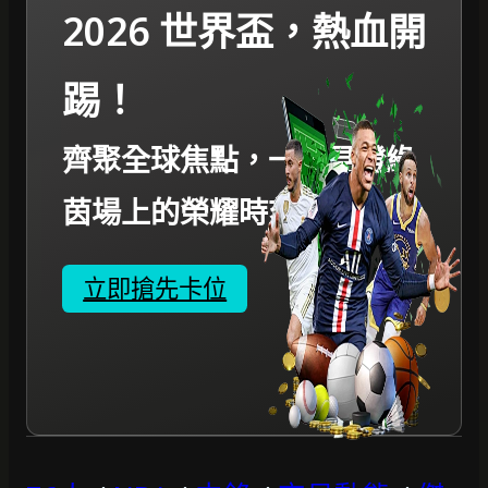
2026 世界盃，熱血開
踢！
齊聚全球焦點，一起見證綠
茵場上的榮耀時刻。
立即搶先卡位