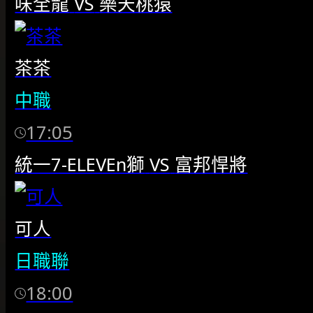
味全龍
VS
樂天桃猿
茶茶
中職
17:05
統一7-ELEVEn獅
VS
富邦悍將
可人
日職聯
18:00