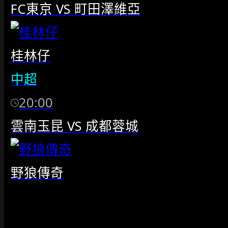
FC東京
VS
町田澤維亞
桂林仔
中超
20:00
雲南玉昆
VS
成都蓉城
野狼傳奇