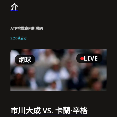
介
ATP挑戰賽阿斯塔納
3.2K 觀看者
LIVE
網球
市川大成 VS. 卡蘭·辛格