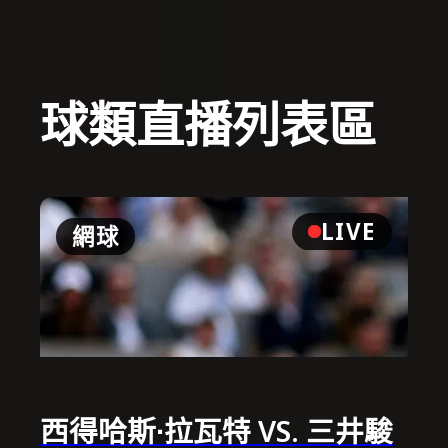
球類直播列表區
LIVE
網球
西得哈斯∙拉瓦特 VS. 三井駿