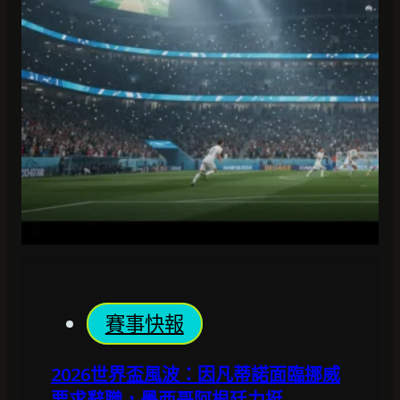
賽事快報
2026世界盃風波：因凡蒂諾面臨挪威
要求辭職，墨西哥阿根廷力挺