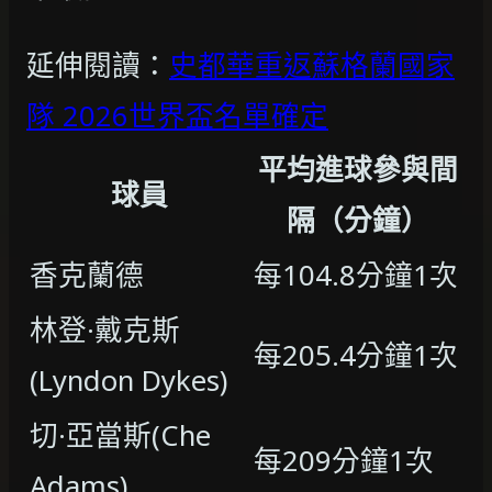
延伸閱讀：
史都華重返蘇格蘭國家
隊 2026世界盃名單確定
平均進球參與間
球員
隔（分鐘）
香克蘭德
每104.8分鐘1次
林登·戴克斯
每205.4分鐘1次
(Lyndon Dykes)
切·亞當斯(Che
每209分鐘1次
Adams)