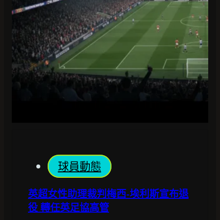
球員動態
英超女性助理裁判梅西-埃利斯宣布退
役 轉任英足協高管