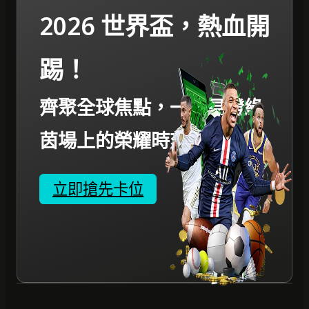
2026 世界盃，熱血開
踢！
齊聚全球焦點，一起見證綠
茵場上的榮耀時刻。
立即搶先卡位