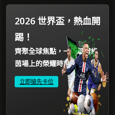
2026 世界盃，熱血開
踢！
齊聚全球焦點，一起見證綠
茵場上的榮耀時刻。
立即搶先卡位