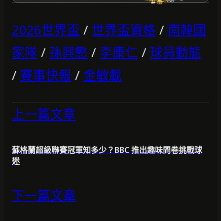
2026世界盃
/
世界盃資格
/
南韓國
家隊
/
孫興慜
/
李康仁
/
球員動態
/
賽事快報
/
金敏載
上一篇文章
蘇格蘭超級聯賽冠軍知多少？BBC 推出趣味問卷挑戰球
迷
下一篇文章