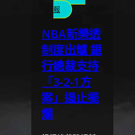
報
NBA新樂透
制度出爐 銀
行總裁支持
「3-2-1方
案」遏止擺
爛