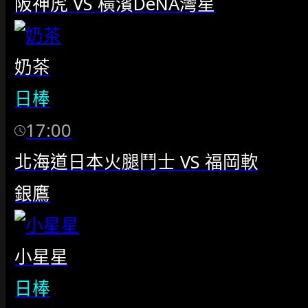
阪神虎
VS
橫濱DeNA灣星
奶茶
日棒
17:00
北海道日本火腿鬥士
VS
福岡軟
銀鷹
小星星
日棒