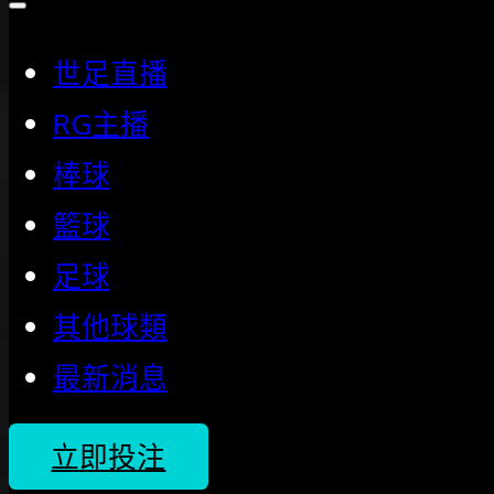
世足直播
RG主播
棒球
籃球
足球
其他球類
最新消息
立即投注