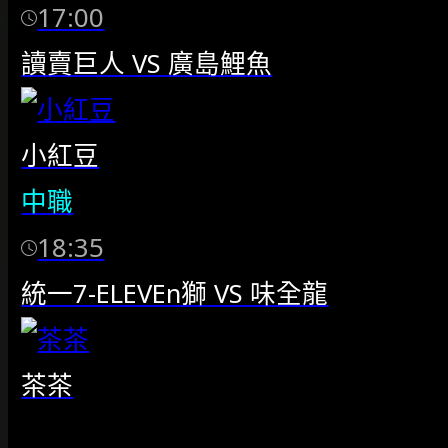
17:00
讀賣巨人
VS
廣島鯉魚
小紅豆
中職
18:35
統一7-ELEVEn獅
VS
味全龍
茶茶