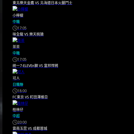
東北樂天金鷹
VS
北海道日本火腿鬥士
小檸檬
賽事快報
中職
17:05
味全龍
VS
樂天桃猿
NBA官方認可 騎士對
茶茶
活塞G5末節爭議判罰
中職
17:05
判決正確
統一7-ELEVEn獅
VS
富邦悍將
可人
日職聯
NBA官方確認爭議判罰判決正
18:00
FC東京
VS
町田澤維亞
確根據 www.espn.com – NBA
桂林仔
報導，NBA官方於週四宣布，
中超
20:00
在週三晚間騎士對活…
雲南玉昆
VS
成都蓉城