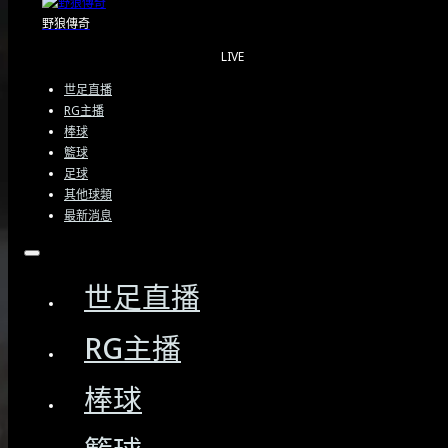
野狼傳奇
2026/05/16
LIVE
世足直播
RG主播
棒球
籃球
足球
其他球類
最新消息
世足直播
關於我們
RG主播
免責聲明
棒球
服務條款
隱私權政策