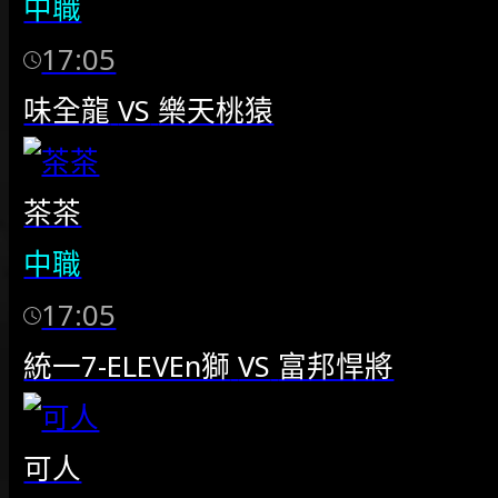
中職
17:05
味全龍
VS
樂天桃猿
茶茶
中職
17:05
統一7-ELEVEn獅
VS
富邦悍將
可人