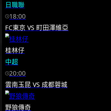
日職聯
18:00
FC東京
VS
町田澤維亞
桂林仔
中超
20:00
雲南玉昆
VS
成都蓉城
野狼傳奇