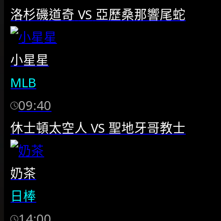
洛杉磯道奇
VS
亞歷桑那響尾蛇
小星星
MLB
09:40
休士頓太空人
VS
聖地牙哥教士
奶茶
日棒
14:00