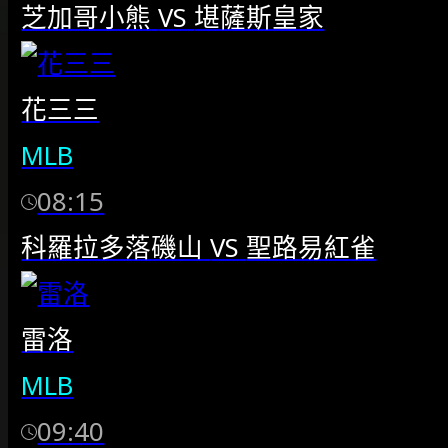
芝加哥小熊
VS
堪薩斯皇家
花三三
MLB
08:15
科羅拉多落磯山
VS
聖路易紅雀
雷洛
MLB
09:40