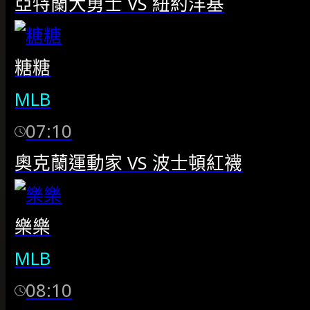
亞特蘭大勇士
VS
紐約洋基
糖糖
MLB
07:10
奧克蘭運動家
VS
波士頓紅襪
樂樂
MLB
08:10