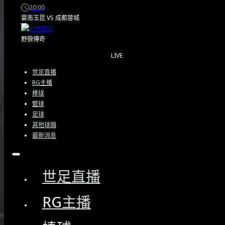
Insider 報導…
20:00
雲南玉昆
VS
成都蓉城
2026/05/04
野狼傳奇
LIVE
世足直播
RG主播
棒球
籃球
足球
其他球類
最新消息
關於我們
世足直播
免責聲明
RG主播
服務條款