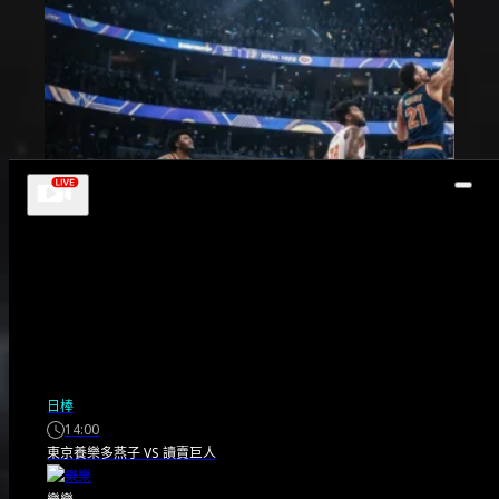
日棒
14:00
東京養樂多燕子
VS
讀賣巨人