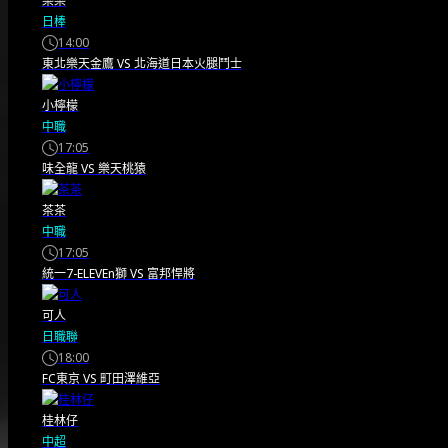
樂樂
日棒
14:00
東北樂天金鷹
VS
北海道日本火腿鬥士
賽事快報
小檸檬
中職
17:05
NBA季後賽直播完整
味全龍
VS
樂天桃猿
指南：鷹隊對上尼克
茶茶
中職
隊轉播頻道一覽
17:05
統一7-ELEVEn獅
VS
富邦悍將
可人
NBA季後賽開戰 全球轉播資訊
日職聯
18:00
懶人包 NBA 2026 年季後賽已
FC東京
VS
町田澤維亞
正式開打，根據 Business
桂林仔
中超