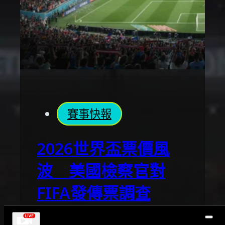
賽事快報
2026世界盃票價風
波 美國檢察官對
FIFA發傳票調查