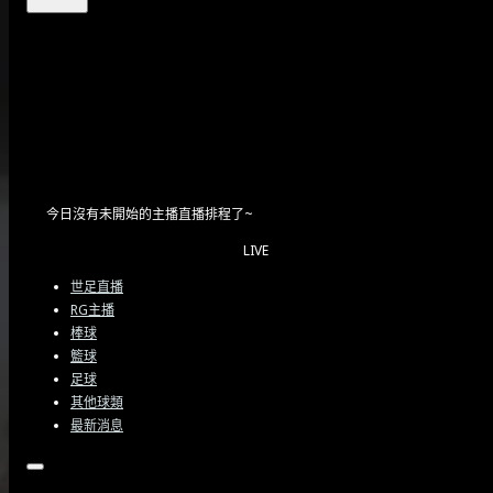
FIFA遭控票價虛高 美國多州
檢察官正式啟動調查根據BBC
Sport報導，FIFA因涉嫌「人為
虛高票價」及「誤導球迷」…
2026/05/28
今日沒有未開始的主播直播排程了~
LIVE
世足直播
RG主播
棒球
籃球
足球
其他球類
最新消息