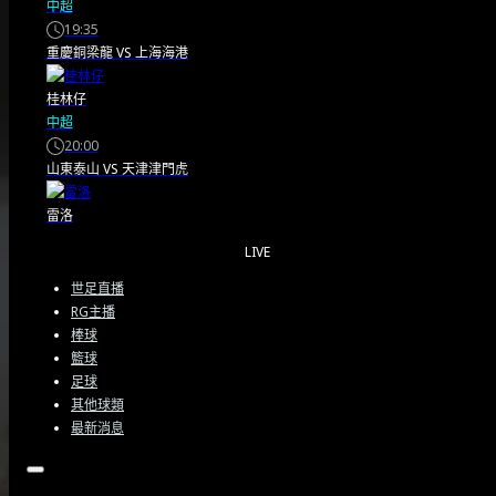
《Dai Dai》領銜 FIFA 世界盃
中超
19:35
官方歌曲排名據 ESPN
重慶銅梁龍
VS
上海海港
SOCCER 報導，國際足總
桂林仔
中超
（FIFA）日前公布了 2…
20:00
山東泰山
VS
天津津門虎
2026/05/27
雷洛
LIVE
世足直播
RG主播
棒球
籃球
足球
其他球類
最新消息