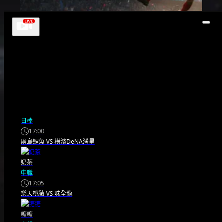
賽事快報
日棒
17:00
FIFA 世界盃官方歌曲
廣島鯉魚
VS
橫濱DeNA灣星
排名：10 首經典之作
奶茶
中職
17:05
評比
樂天桃猿
VS
味全龍
糖糖