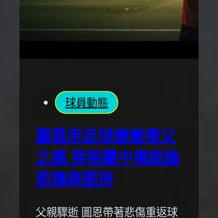
球員動態
圖恩用足球療癒喪父
之痛 英格蘭中場談論
悲傷與堅持
父親驟逝 圖恩帶著悲傷重返球