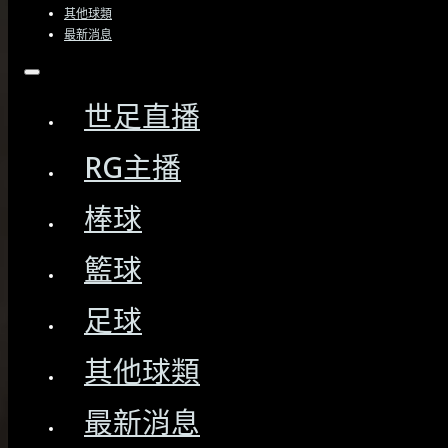
其他球類
關於我們
最新消息
免責聲明
世足直播
服務條款
RG主播
隱私權政策
棒球
Copyright © 2026 RG富遊體育直播 – 免費線上看. All rights reserved.
籃球
足球
其他球類
最新消息