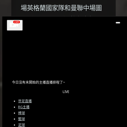
場英格蘭國家隊和曼聯中場圖
恩（Ella Toone）將在今年夏
天舉行的婚禮上留下一個空座
位。…
2026/05/26
今日沒有未開始的主播直播排程了~
LIVE
世足直播
RG主播
棒球
籃球
足球