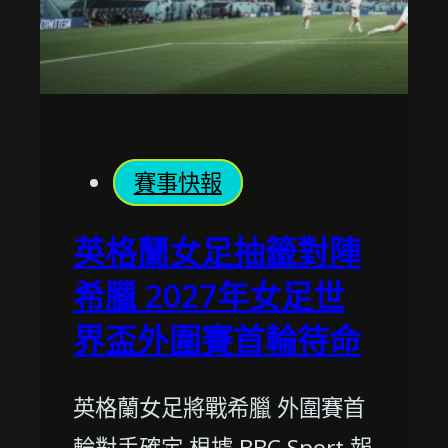
賽事快報
英格蘭女足抽籤對陣
希臘 2027年女足世
界盃外圍賽首輪待命
英格蘭女足將戰希臘 外圍賽首
輪對手確定 根據 BBC Sport 報