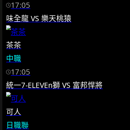
17:05
味全龍
VS
樂天桃猿
茶茶
中職
17:05
統一7-ELEVEn獅
VS
富邦悍將
可人
日職聯