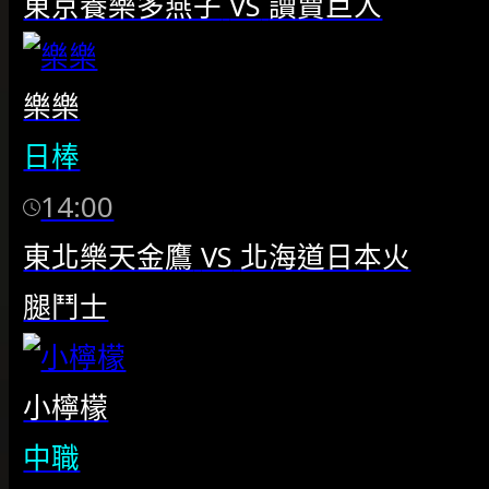
東京養樂多燕子
VS
讀賣巨人
樂樂
日棒
14:00
東北樂天金鷹
VS
北海道日本火
腿鬥士
小檸檬
中職