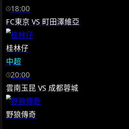
18:00
FC東京
VS
町田澤維亞
桂林仔
中超
20:00
雲南玉昆
VS
成都蓉城
野狼傳奇