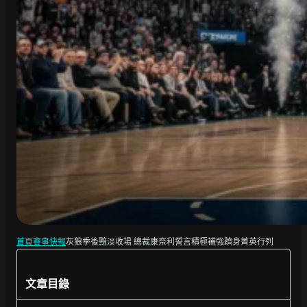
首頁
賽事快報
灰狼季後黯淡收場 總裁康奈利誓言積極補強躋身菁英行列
文章目錄