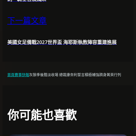
下一篇文章
美國女足備戰2027世界盃 海耶斯執教陣容重建進展
首頁
賽事快報
灰狼季後黯淡收場 總裁康奈利誓言積極補強躋身菁英行列
你可能也喜歡