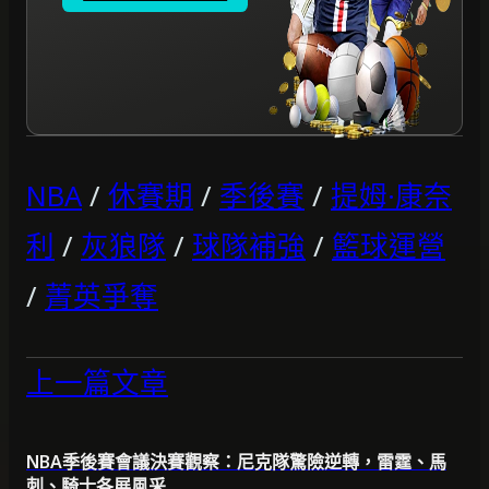
NBA
/
休賽期
/
季後賽
/
提姆·康奈
利
/
灰狼隊
/
球隊補強
/
籃球運營
/
菁英爭奪
上一篇文章
NBA季後賽會議決賽觀察：尼克隊驚險逆轉，雷霆、馬
刺、騎士各展風采