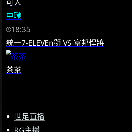
可人
中職
18:35
統一7-ELEVEn獅
VS
富邦悍將
茶茶
世足直播
RG主播