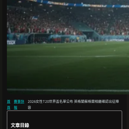
首
賽事快
2026女性T20世界盃名單公布 英格蘭蘇格蘭相繼確認出征陣
頁
報
容
文章目錄