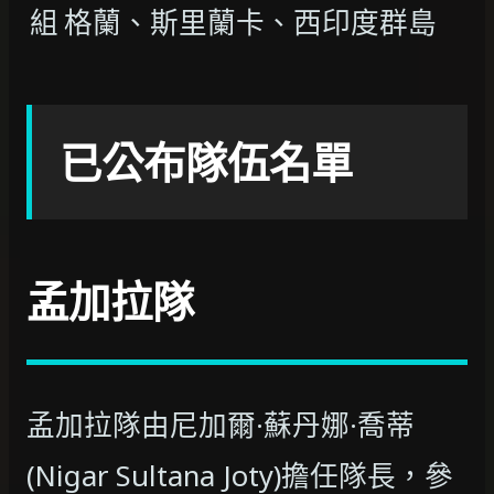
組
格蘭、斯里蘭卡、西印度群島
已公布隊伍名單
孟加拉隊
孟加拉隊由尼加爾·蘇丹娜·喬蒂
(Nigar Sultana Joty)擔任隊長，參