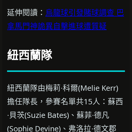
延伸閱讀：
烏龍球引發賭球調查 巴
拿馬門神詭異自擊進球遭質疑
紐西蘭隊
紐西蘭隊由梅莉·科爾(Melie Kerr)
擔任隊長，參賽名單共15人：蘇西
·貝茨(Suzie Bates)、蘇菲·德凡
(Sophie Devine)、弗洛拉·德文郡