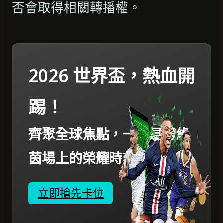
否會取得相關轉播權。
2026 世界盃，熱血開
踢！
齊聚全球焦點，一起見證綠
茵場上的榮耀時刻。
立即搶先卡位