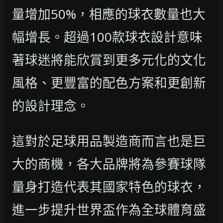
量增加50%，相應的球衣數量也大
幅增長。超過100款球衣設計意味
著球迷將能欣賞到更多元化的文化
風格、更豐富的配色方案和更創新
的設計理念。
這對於足球用品製造商而言也是巨
大的商機，各大品牌將為參賽球隊
量身打造代表其國家特色的球衣，
進一步提升世界盃作為全球體育盛