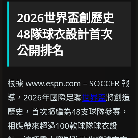
2026世界盃創歷史
48隊球衣設計首次
公開排名
根據 www.espn.com – SOCCER 報
導，2026年國際足聯
世界盃
將創造
歷史，首次擴編為48支球隊參賽，
相應帶來超過100款球隊球衣設