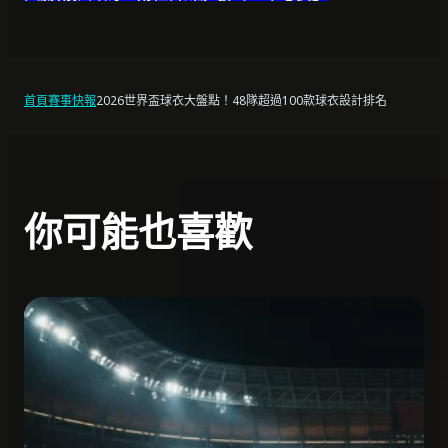
首頁
賽事快報
2026世界盃球衣大盤點！48隊超過100款球衣設計排名
你可能也喜歡