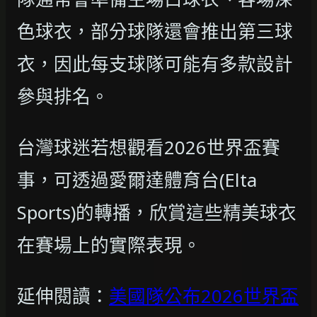
色球衣，部分球隊還會推出第三球
衣，因此每支球隊可能有多款設計
參與排名。
台灣球迷若想觀看2026世界盃賽
事，可透過愛爾達體育台(Elta
Sports)的轉播，欣賞這些精美球衣
在賽場上的實際表現。
延伸閱讀：
美國隊公布2026世界盃