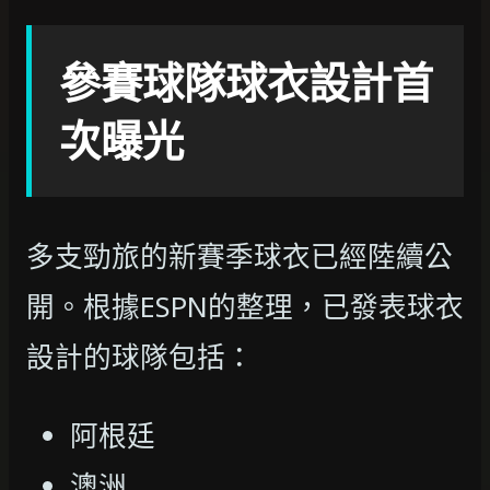
參賽球隊球衣設計首
次曝光
多支勁旅的新賽季球衣已經陸續公
開。根據ESPN的整理，已發表球衣
設計的球隊包括：
阿根廷
澳洲