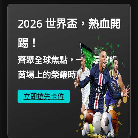
2026 世界盃，熱血開
踢！
齊聚全球焦點，一起見證綠
茵場上的榮耀時刻。
立即搶先卡位