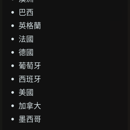
巴西
英格蘭
法國
德國
葡萄牙
西班牙
美國
加拿大
墨西哥