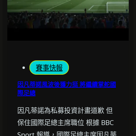
賽事快報
因凡蒂諾風波後獲力挺 將繼續掌舵國
際足總
因凡蒂諾為私募投資計畫道歉 但
保住國際足總主席職位 根據 BBC
Sport 報導，國際足總主席因凡蒂