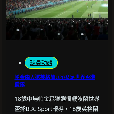
球員動態
帕金森入選英格蘭U20女足世界盃準
備隊
18歲中場帕金森獲選備戰波蘭世界
盃據BBC Sport報導，18歲英格蘭