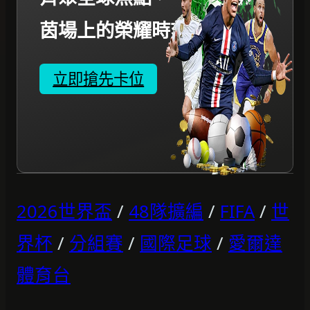
茵場上的榮耀時刻。
立即搶先卡位
2026世界盃
/
48隊擴編
/
FIFA
/
世
界杯
/
分組賽
/
國際足球
/
愛爾達
體育台