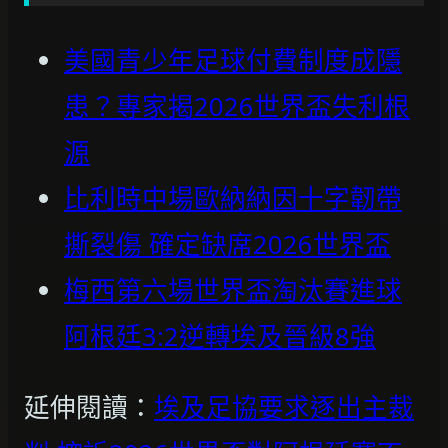
美國青少年足球付費制度成隱
患？專家揭2026世界盃失利根
源
比利時中場歐納納因十字韌帶
撕裂傷 確定缺席2026世界盃
梅西第六場世界盃淘汰賽進球
阿根廷3:2逆轉埃及晉級8強
延伸閱讀：
埃及足協要求逐出主裁