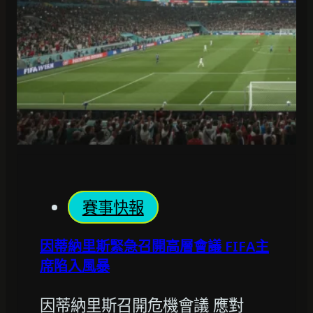
賽事快報
因蒂納里斯緊急召開高層會議 FIFA主
席陷入風暴
因蒂納里斯召開危機會議 應對