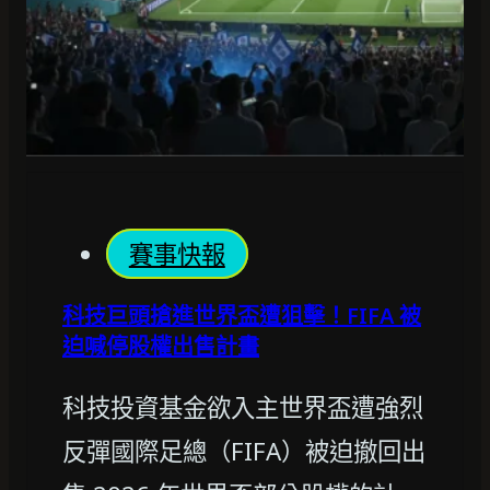
賽事快報
科技巨頭搶進世界盃遭狙擊！FIFA 被
迫喊停股權出售計畫
科技投資基金欲入主世界盃遭強烈
反彈國際足總（FIFA）被迫撤回出