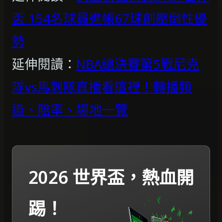
盃 154名球員進帳67球創壓倒性優
勢
延伸閱讀：
NBA總決賽第5戰尼克
隊vs馬刺隊直播看這裡！轉播頻
道、賠率、場地一覽
2026 世界盃，熱血開
踢！