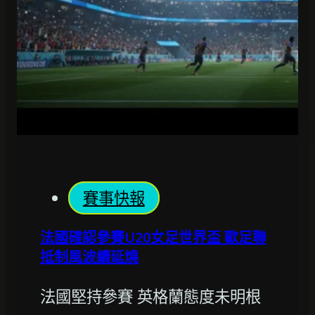
賽事快報
法國確認參賽U20女足世界盃 歐足聯
抵制風波續延燒
法國堅持參賽 英格蘭態度未明根