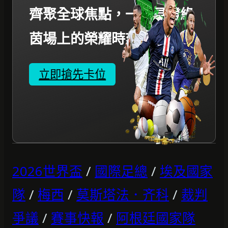
齊聚全球焦點，一起見證綠
茵場上的榮耀時刻。
立即搶先卡位
2026世界盃
/
國際足總
/
埃及國家
隊
/
梅西
/
莫斯塔法．齐科
/
裁判
爭議
/
賽事快報
/
阿根廷國家隊