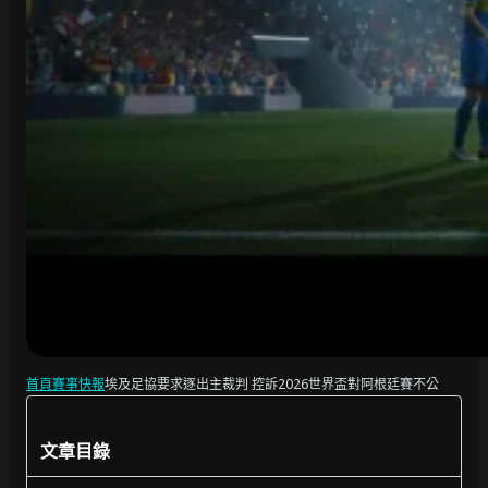
首頁
賽事快報
埃及足協要求逐出主裁判 控訴2026世界盃對阿根廷賽不公
文章目錄