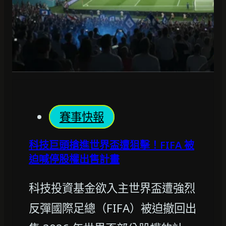
賽事快報
科技巨頭搶進世界盃遭狙擊！FIFA 被
迫喊停股權出售計畫
科技投資基金欲入主世界盃遭強烈
反彈國際足總（FIFA）被迫撤回出