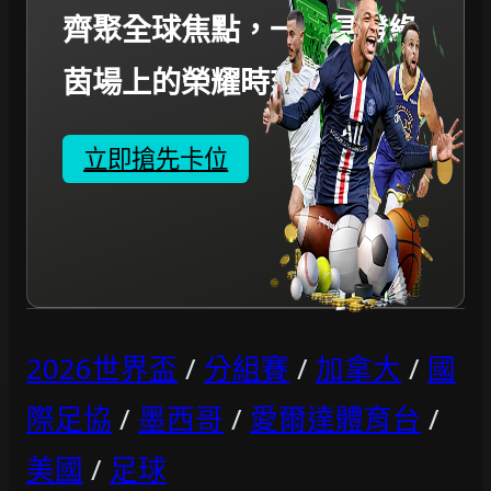
齊聚全球焦點，一起見證綠
茵場上的榮耀時刻。
立即搶先卡位
2026世界盃
/
分組賽
/
加拿大
/
國
際足協
/
墨西哥
/
愛爾達體育台
/
美國
/
足球