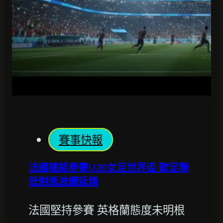
賽事快報
法國確認參賽U20女足世界盃 歐足聯
抵制風波續延燒
法國堅持參賽 英格蘭態度未明根