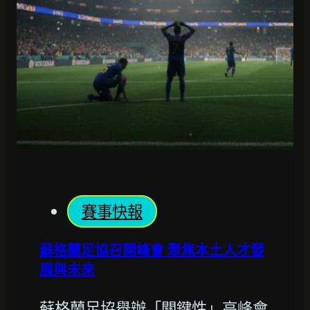
賽事快報
蘇格蘭足協召開峰會 聚焦本土人才發
展與未來
蘇格蘭足協舉辦「關鍵性」高峰會