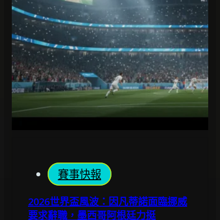
賽事快報
2026世界盃風波：因凡蒂諾面臨挪威
要求辭職，墨西哥阿根廷力挺