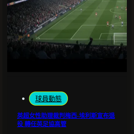
球員動態
英超女性助理裁判梅西-埃利斯宣布退
役 轉任英足協高管