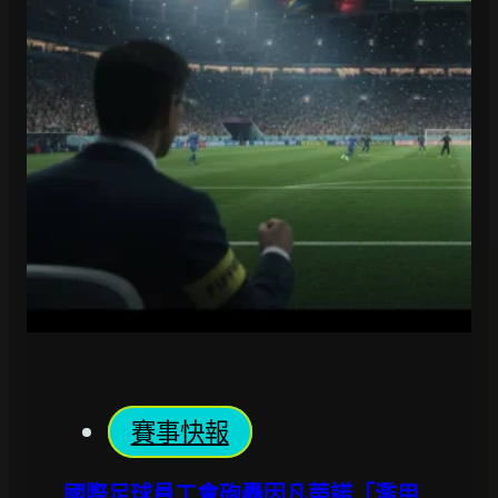
賽事快報
國際足球員工會砲轟因凡蒂諾「濫用