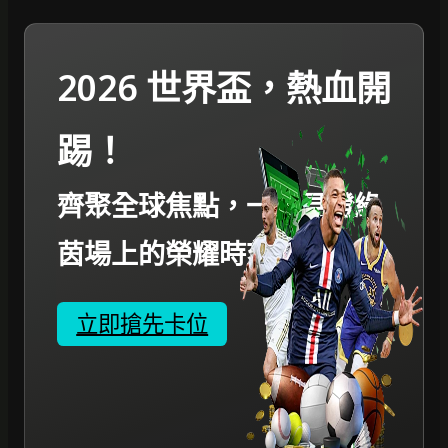
2026 世界盃，熱血開
踢！
齊聚全球焦點，一起見證綠
茵場上的榮耀時刻。
立即搶先卡位