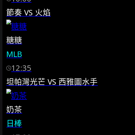
節奏
VS
火焰
糖糖
MLB
12:35
坦帕灣光芒
VS
西雅圖水手
奶茶
日棒