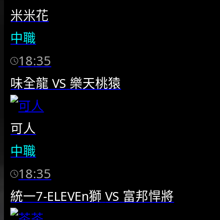
米米花
中職
18:35
味全龍
VS
樂天桃猿
可人
中職
18:35
統一7-ELEVEn獅
VS
富邦悍將