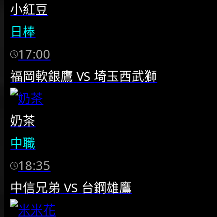
小紅豆
日棒
17:00
福岡軟銀鷹
VS
埼玉西武獅
奶茶
中職
18:35
中信兄弟
VS
台鋼雄鷹