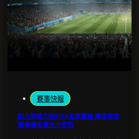
賽事快報
因凡蒂諾力保FIFA主席寶座 摩洛哥危
機會議後獲全力支持