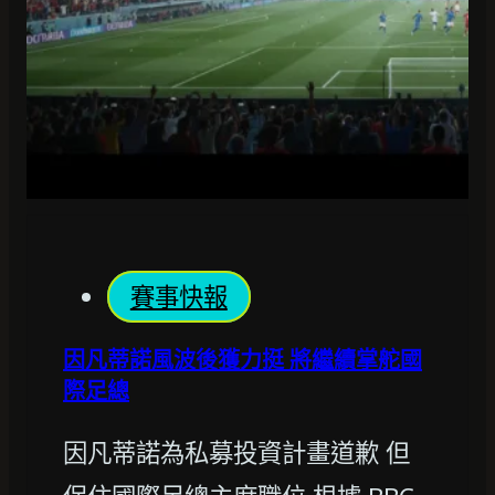
賽事快報
因凡蒂諾風波後獲力挺 將繼續掌舵國
際足總
因凡蒂諾為私募投資計畫道歉 但