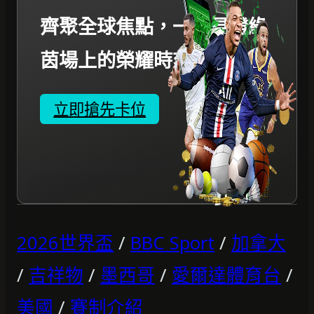
齊聚全球焦點，一起見證綠
茵場上的榮耀時刻。
立即搶先卡位
2026世界盃
/
BBC Sport
/
加拿大
/
吉祥物
/
墨西哥
/
愛爾達體育台
/
美國
/
賽制介紹