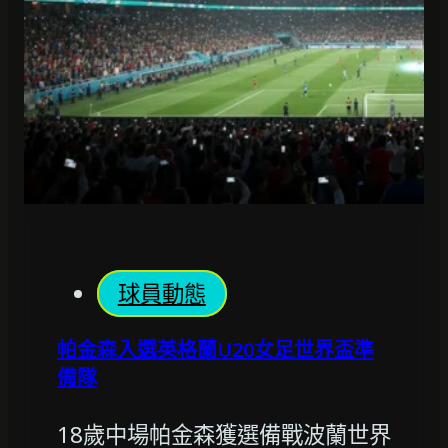
球員動態
帕金森入選英格蘭U20女足世界盃準
備隊
18歲中場帕金森獲選備戰波蘭世界