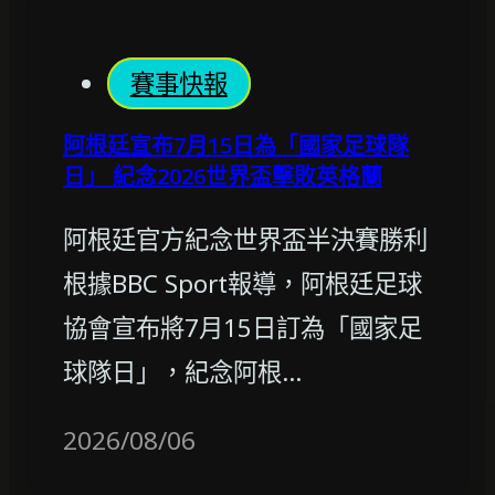
賽事快報
阿根廷宣布7月15日為「國家足球隊
日」 紀念2026世界盃擊敗英格蘭
阿根廷官方紀念世界盃半決賽勝利
根據BBC Sport報導，阿根廷足球
協會宣布將7月15日訂為「國家足
球隊日」，紀念阿根…
2026/08/06