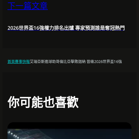
下一篇文章
2026世界盃16強權力排名出爐 專家預測誰是奪冠熱門
首頁
賽事快報
艾瑞亞斯進球助哥倫比亞擊敗迦納 晉級2026世界盃16強
你可能也喜歡