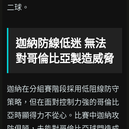
二球。
迦納防線低迷 無法
對哥倫比亞製造威脅
迦納在分組賽階段採用低阻線防守
策略，但在面對控制力強的哥倫比
亞時顯得力不從心。比賽中迦納攻
防俱陋，未能對哥倫比亞球門造成