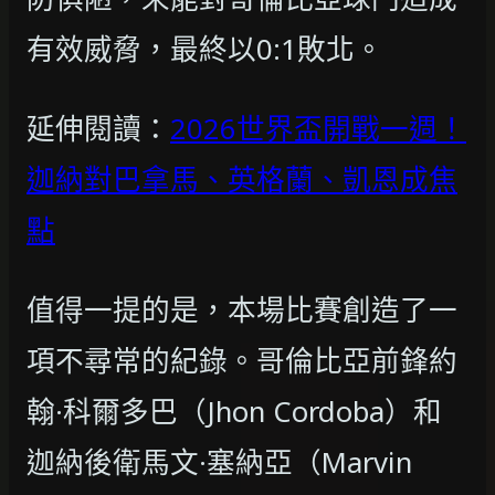
有效威脅，最終以0:1敗北。
延伸閱讀：
2026世界盃開戰一週！
迦納對巴拿馬、英格蘭、凱恩成焦
點
值得一提的是，本場比賽創造了一
項不尋常的紀錄。哥倫比亞前鋒約
翰·科爾多巴（Jhon Cordoba）和
迦納後衛馬文·塞納亞（Marvin