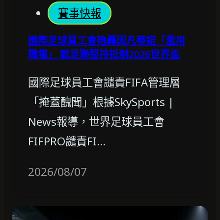
賽事快報
國際足球員工會砲轟因凡蒂諾「濫用
職權」 歐足聯堅持抵制2026世界盃
國際足球員工會譴責FIFA管理層
「掩蓋醜聞」根據SkySports |
News報導，世界足球員工會
FIFPRO譴責FI…
2026/08/07