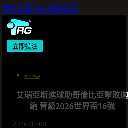
跳到主要內容
跳到頁尾
立即投注
賽事快報
艾瑞亞斯進球助哥倫比亞擊敗迦
納 晉級2026世界盃16強
2026-07-04