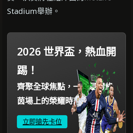
Stadium舉辦。
2026 世界盃，熱血開
踢！
齊聚全球焦點，一起見證綠
茵場上的榮耀時刻。
立即搶先卡位