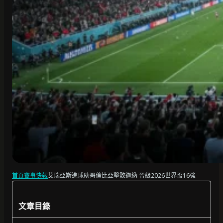
首頁
賽事快報
艾瑞亞斯進球助哥倫比亞擊敗迦納 晉級2026世界盃16強
文章目錄