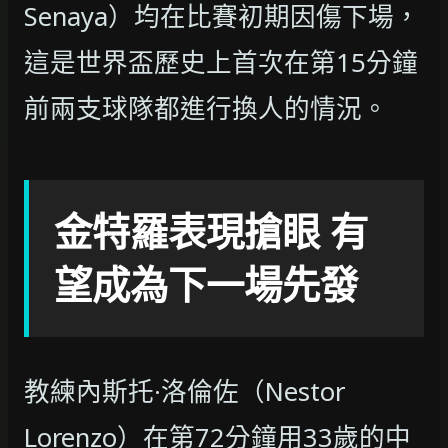
Senaya）均在比賽初期因傷下場，
這是世界盃歷史上首次在第15分鐘
前兩支球隊都進行換人的情況。
金特羅表現搶眼 有
望成為下一場先發
教練內斯托·洛倫佐（Nestor
Lorenzo）在第72分鐘用33歲的中