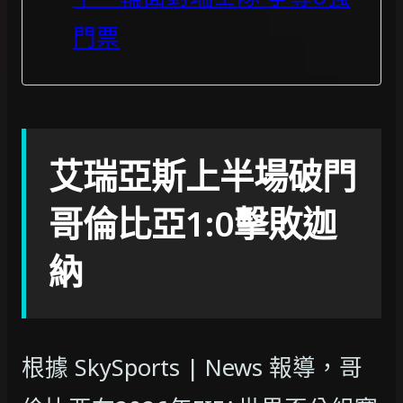
門票
艾瑞亞斯上半場破門
哥倫比亞1:0擊敗迦
納
根據 SkySports | News 報導，哥