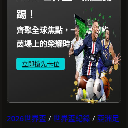
踢！
齊聚全球焦點，一起見證綠
茵場上的榮耀時刻。
立即搶先卡位
2026世界盃
/
世界盃紀錄
/
亞洲足