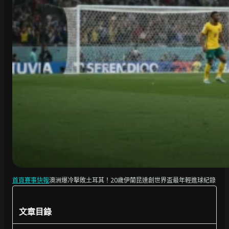
首頁
賽事快報
澳洲爆冷擊敗土耳其！20歲伊蘭昆達創世界盃最年輕進球紀錄
文章目錄