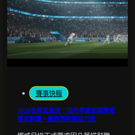
賽事快報
2026世界盃風波：因凡蒂諾面臨挪威
要求辭職，墨西哥阿根廷力挺