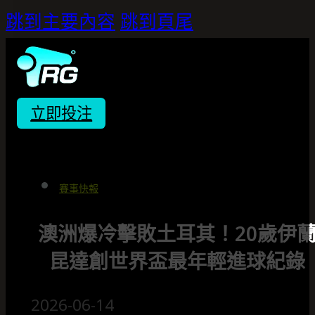
跳到主要內容
跳到頁尾
立即投注
賽事快報
澳洲爆冷擊敗土耳其！20歲伊
昆達創世界盃最年輕進球紀錄
2026-06-14