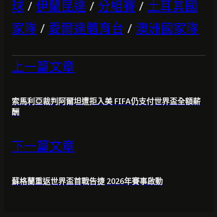
球
/
伊蘭昆達
/
分組賽
/
土耳其國
家隊
/
愛爾達體育台
/
澳洲國家隊
上一篇文章
索馬利亞裁判阿爾坦遭拒入美 FIFA仍支付世界盃全額薪
酬
下一篇文章
蘇格蘭重返世界盃首戰告捷 2026年賽事啟動