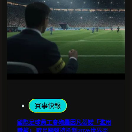
賽事快報
國際足球員工會砲轟因凡蒂諾「濫用
職權」 歐足聯堅持抵制2026世界盃