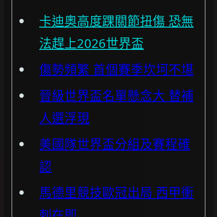
卡迪奧高度踝關節扭傷 恐無
法趕上2026世界盃
傷勢頻繁 首個賽季坎坷不堪
晉級世界盃名單懸念大 替補
人選浮現
美國隊世界盃分組及賽程確
認
馬德里競技歐冠出局 西甲衝
刺在即