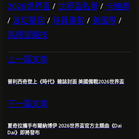
2026世界盃
/
世界盃名單
/
卡迪奧
/
波切蒂諾
/
球員傷勢
/
美國隊
/
馬德里競技
上一篇文章
普利西奇登上《時代》雜誌封面 美國備戰2026世界盃
下一篇文章
夏奇拉攜手布爾納博伊 2026世界盃官方主題曲《Dai
Dai》即將發布