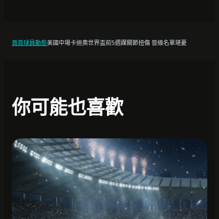
首頁
球員動態
美國中場卡迪奧世界盃前5週踝關節扭傷 晉級名單堪憂
你可能也喜歡