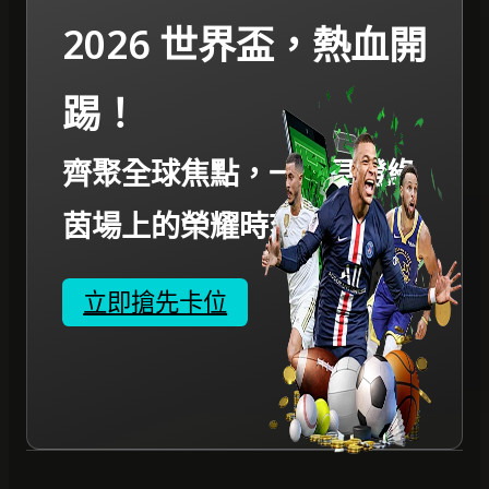
2026 世界盃，熱血開
踢！
齊聚全球焦點，一起見證綠
茵場上的榮耀時刻。
立即搶先卡位