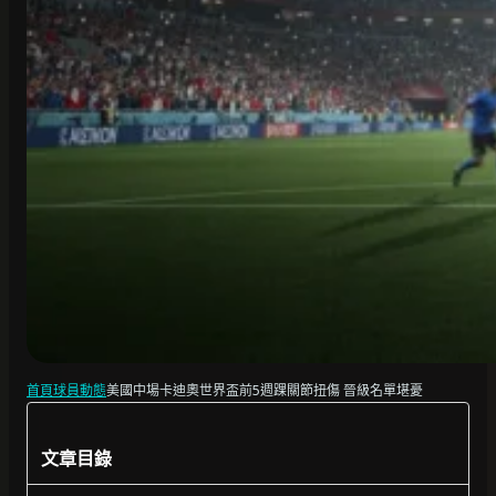
首頁
球員動態
美國中場卡迪奧世界盃前5週踝關節扭傷 晉級名單堪憂
文章目錄