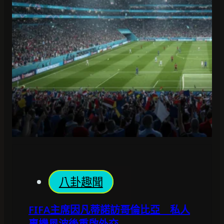
八卦趣聞
FIFA主席因凡蒂諾訪哥倫比亞 私人
專機風波後重啟外交