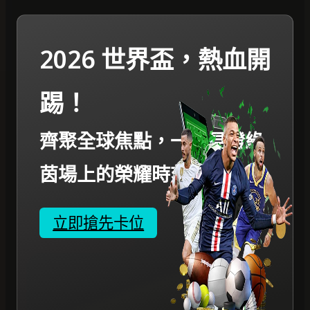
2026 世界盃，熱血開
踢！
齊聚全球焦點，一起見證綠
茵場上的榮耀時刻。
立即搶先卡位