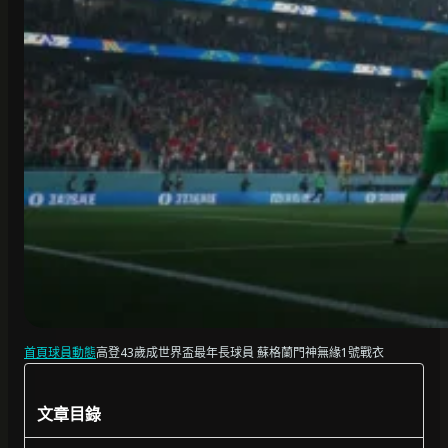
首頁
球員動態
高登43歲成世界盃最年長球員 蘇格蘭門神無緣1號戰衣
文章目錄