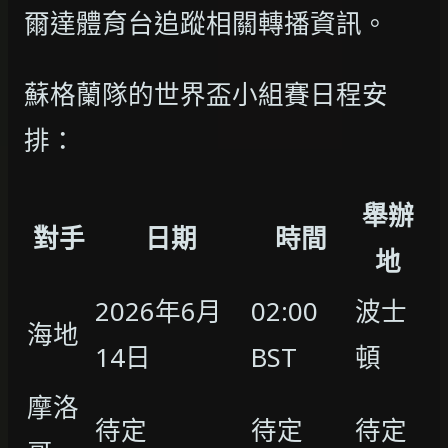
爾達體育台追蹤相關轉播資訊。
蘇格蘭隊的世界盃小組賽日程安
排：
舉辦
對手
日期
時間
地
2026年6月
02:00
波士
海地
14日
BST
頓
摩洛
待定
待定
待定