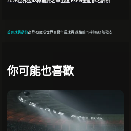
2026世界盃48隊最終名單出爐 ESPN全面排名評析
首頁
球員動態
高登43歲成世界盃最年長球員 蘇格蘭門神無緣1號戰衣
你可能也喜歡