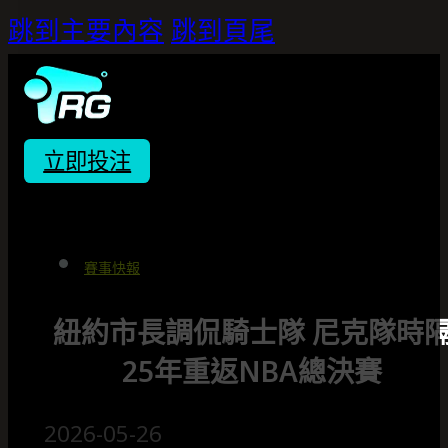
跳到主要內容
跳到頁尾
立即投注
賽事快報
紐約市長調侃騎士隊 尼克隊時
25年重返NBA總決賽
2026-05-26