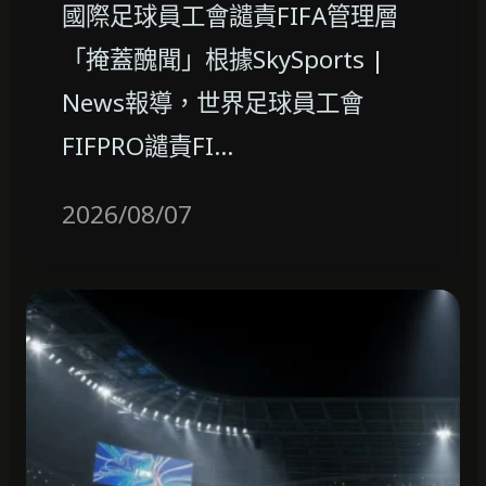
國際足球員工會譴責FIFA管理層
「掩蓋醜聞」根據SkySports |
News報導，世界足球員工會
FIFPRO譴責FI…
2026/08/07