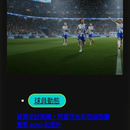
球員動態
被禁足於家鄉，阿富汗女足在紐西蘭
重聚 8000 公里外