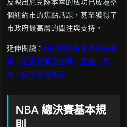
反映出尼克隊本季的成功已成為整
個紐約市的焦點話題，甚至獲得了
市政府最高層的關注與支持。
延伸閱讀：
NBA季後賽會議決賽觀
察：尼克隊驚險逆轉，雷霆、馬
刺、騎士各展風采
NBA 總決賽基本規
則