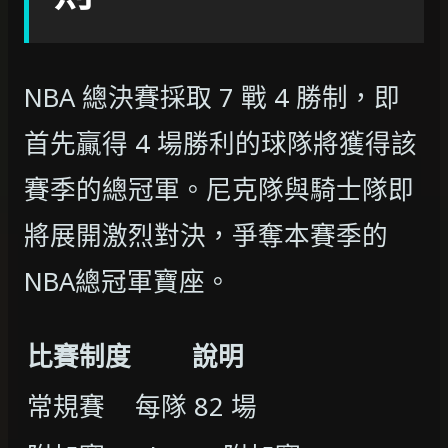
NBA 總決賽採取 7 戰 4 勝制，即
首先贏得 4 場勝利的球隊將獲得該
賽季的總冠軍。尼克隊與騎士隊即
將展開激烈對決，爭奪本賽季的
NBA總冠軍寶座。
比賽制度
說明
常規賽
每隊 82 場