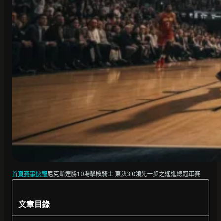
首頁
賽事快報
尼克斯連勝10場擊敗騎士 東決3:0領先一步之遙進總冠軍賽
文章目錄