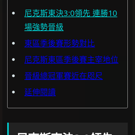
尼克斯東決3:0領先 連勝10
場強勢晉級
東區季後賽形勢對比
尼克斯東區季後賽主宰地位
晉級總冠軍賽近在咫尺
延伸閱讀