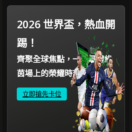
2026 世界盃，熱血開
踢！
齊聚全球焦點，一起見證綠
茵場上的榮耀時刻。
立即搶先卡位