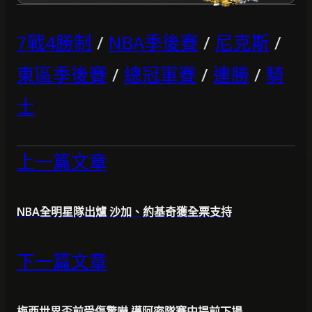
7戰4勝制
/
NBA季後賽
/
尼克斯
/
東區季後賽
/
總冠軍賽
/
連勝
/
騎
士
上一篇文章
NBA全明星隊出爐 沙加、約基奇獲全票支持
下一篇文章
梅西世界盃前受傷驚嚇 邁阿密隊賽中提前下場