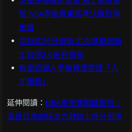
活塞逆轉魔術晉級 騎士擊敗暴
龍 NBA季後賽東區準決賽對陣
出爐
哈特砍26分領銜 尼克隊擊敗騎
士取得2:0系列領先
詹皇認湖人季後賽遭雷霆「人
才碾壓」
延伸閱讀：
NBA季後賽關鍵趨勢：
溫班亞馬的統治力與騎士得分困境