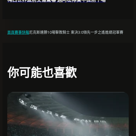
首頁
賽事快報
尼克斯連勝10場擊敗騎士 東決3:0領先一步之遙進總冠軍賽
你可能也喜歡