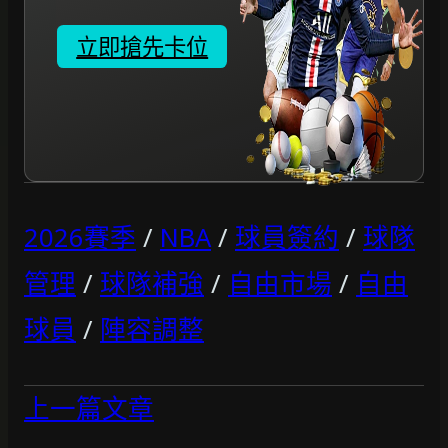
立即搶先卡位
2026賽季
/
NBA
/
球員簽約
/
球隊
管理
/
球隊補強
/
自由市場
/
自由
球員
/
陣容調整
上一篇文章