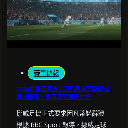
賽事快報
2026世界盃風波：因凡蒂諾面臨挪威
要求辭職，墨西哥阿根廷力挺
挪威足協正式要求因凡蒂諾辭職
根據 BBC Sport 報導，挪威足球