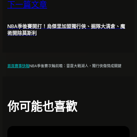
下一篇文章
NBA季後賽開打！烏傑里加盟獨行俠、掘隊大清倉、魔
術開除莫斯利
首頁
賽事快報
NBA季後賽次輪前瞻：雷霆大戰湖人，獨行俠傷情成關鍵
你可能也喜歡