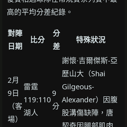
高的平均分差紀錄。
對陣
分
比分
特殊狀況
日期
差
謝懷·吉爾傑斯-亞
歷山大（Shai
2月
雷霆
Gilgeous-
9日
9
119:110
Alexander）因腹
（客
分
湖人
股溝傷缺陣，唐
場）
契奇因腿部肌肉