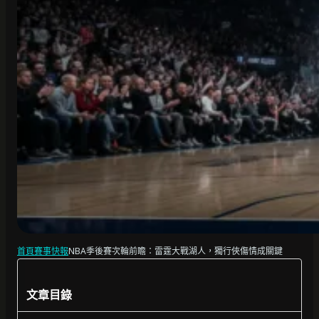
首頁
賽事快報
NBA季後賽次輪前瞻：雷霆大戰湖人，獨行俠傷情成關鍵
文章目錄