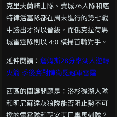
克里夫蘭騎士隊、費城76人隊和底
特律活塞隊都在周末進行的第七戰
中勝出才得以晉級，而俄克拉荷馬
城雷霆隊則以 4:0 橫掃首輪對手。
延伸閱讀：
詹姆斯28分率湖人逆轉
火箭 季後賽對陣衛冕冠軍雷霆
西區的關鍵問題是：洛杉磯湖人隊
和明尼蘇達灰狼隊能否阻止勢不可
擋的雷霆隊和聖安東尼奧馬刺隊？