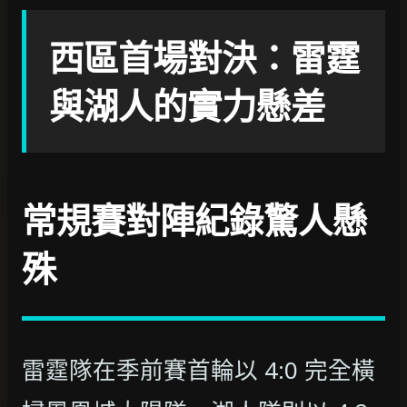
西區首場對決：雷霆
與湖人的實力懸差
常規賽對陣紀錄驚人懸
殊
雷霆隊在季前賽首輪以 4:0 完全橫