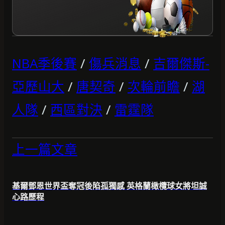
NBA季後賽
/
傷兵消息
/
吉爾傑斯-
亞歷山大
/
唐契奇
/
次輪前瞻
/
湖
人隊
/
西區對決
/
雷霆隊
上一篇文章
基爾鄧恩世界盃奪冠後陷孤獨感 英格蘭橄欖球女將坦誠
心路歷程