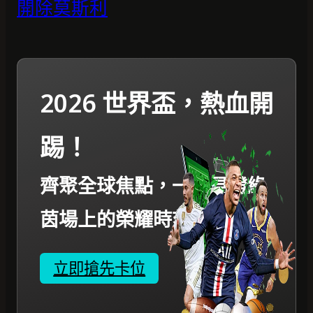
開除莫斯利
2026 世界盃，熱血開
踢！
齊聚全球焦點，一起見證綠
茵場上的榮耀時刻。
立即搶先卡位