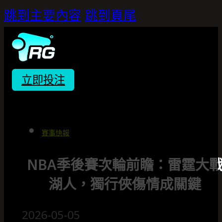
跳到主要內容
跳到頁尾
立即投注
賽事快報
NBA季後賽次輪前瞻：雷霆大
湖人，獨行俠傷情成關鍵
2026-05-05