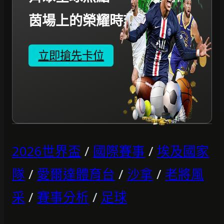
茵場上的榮耀時刻。
立即搶先卡位
2026世界盃
/
國際賽事
/
埃及國家
隊
/
愛爾達體育台
/
沙拿
/
老將風
采
/
賽事分析
/
足球