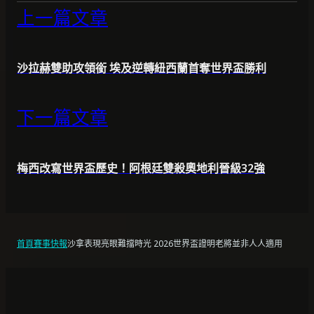
上一篇文章
沙拉赫雙助攻領銜 埃及逆轉紐西蘭首奪世界盃勝利
下一篇文章
梅西改寫世界盃歷史！阿根廷雙殺奧地利晉級32強
首頁
賽事快報
沙拿表現亮眼難擋時光 2026世界盃證明老將並非人人適用