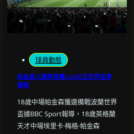
球員動態
帕金森入選英格蘭U20女足世界盃準
備隊
18歲中場帕金森獲選備戰波蘭世界
盃據BBC Sport報導，18歲英格蘭
天才中場埃里卡·梅格·帕金森