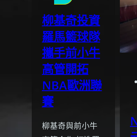
柳基奇投資
羅馬籃球隊
攜手前小牛
高管開拓
NBA歐洲聯
賽
柳基奇與前小牛