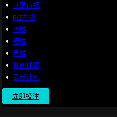
世足直播
RG主播
棒球
籃球
足球
其他球類
最新消息
立即投注