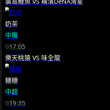
廣島鯉魚
VS
橫濱DeNA灣星
奶茶
中職
17:05
樂天桃猿
VS
味全龍
糖糖
中超
19:35