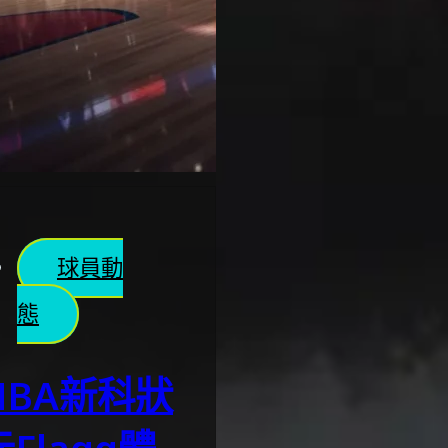
球員動
態
NBA新科狀
元Flagg體