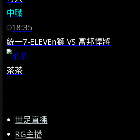
中職
18:35
統一7-ELEVEn獅
VS
富邦悍將
茶茶
世足直播
RG主播