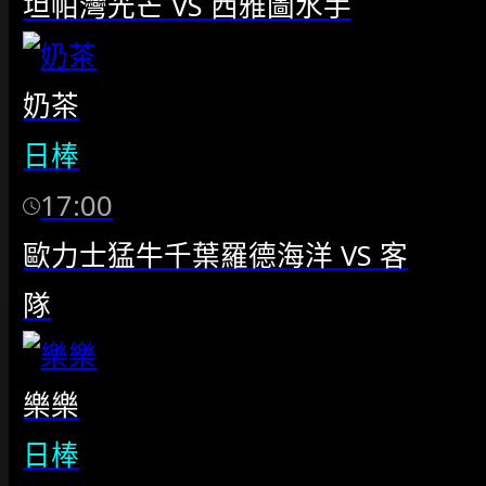
坦帕灣光芒
VS
西雅圖水手
奶茶
日棒
17:00
歐力士猛牛千葉羅德海洋
VS
客
隊
樂樂
日棒