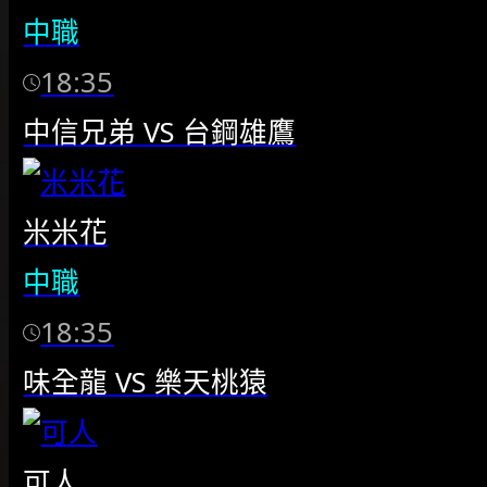
中職
18:35
中信兄弟
VS
台鋼雄鷹
米米花
中職
18:35
味全龍
VS
樂天桃猿
可人