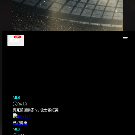
MLB
04:10
奧克蘭運動家
VS
波士頓紅襪
野狼傳奇
MLB
賽事快報