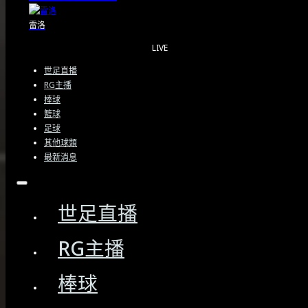
雷洛
LIVE
世足直播
RG主播
棒球
籃球
足球
其他球類
最新消息
關於我們
世足直播
免責聲明
RG主播
服務條款
隱私權政策
棒球