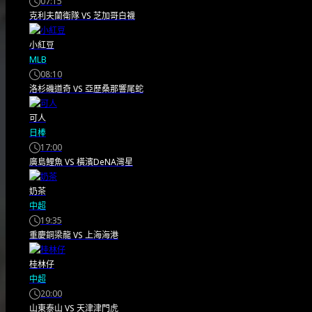
07:15
克利夫蘭衛隊
VS
芝加哥白襪
2022卡達世界盃後足
小紅豆
MLB
壇大變！2026美加墨
08:10
洛杉磯道奇
VS
亞歷桑那響尾蛇
世盃前你該知道的事
可人
日棒
足壇四年巨變 台灣球迷必看重
17:00
廣島鯉魚
VS
橫濱DeNA灣星
點 如果你打算收看2026 FIFA
奶茶
世界盃的轉播，卻自2022年卡
中超
19:35
達世界盃後就沒有密切關注
重慶銅梁龍
VS
上海海港
足…
桂林仔
中超
20:00
2026/05/30
山東泰山
VS
天津津門虎