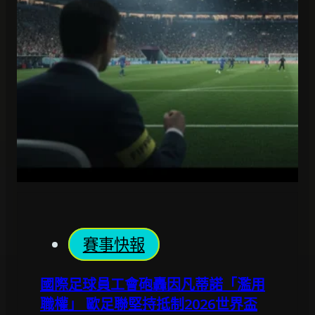
賽事快報
國際足球員工會砲轟因凡蒂諾「濫用
職權」 歐足聯堅持抵制2026世界盃