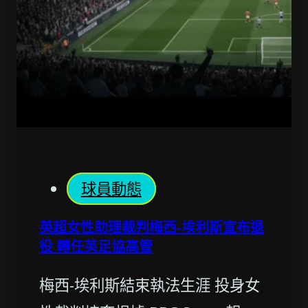
球員動態
英超女性助理裁判梅西-埃利斯宣布退
役 轉任英足協高管
梅西-埃利斯結束執法生涯 投身女