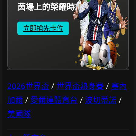
茵場上的榮耀時刻。
立即搶先卡位
2026世界盃
/
世界盃熱身賽
/
塞內
加爾
/
愛爾達體育台
/
波切蒂諾
/
美國隊