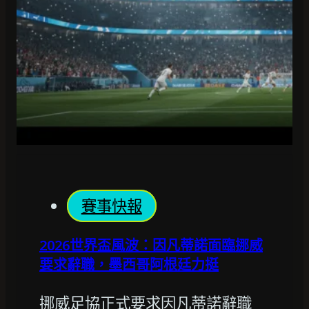
賽事快報
2026世界盃風波：因凡蒂諾面臨挪威
要求辭職，墨西哥阿根廷力挺
挪威足協正式要求因凡蒂諾辭職