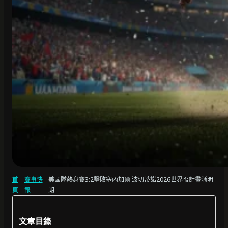
首
賽事快
美國隊熱身賽3:2擊敗塞內加爾 波切蒂諾2026世界盃計畫漸明
頁
報
朗
文章目錄