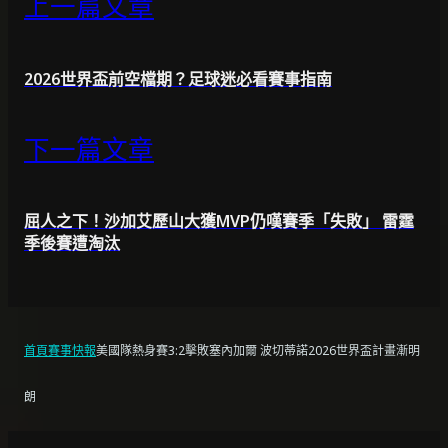
上一篇文章
2026世界盃前空檔期？足球迷必看賽事指南
下一篇文章
屈人之下！沙加艾歷山大獲MVP仍嘆賽季「失敗」 雷霆
季後賽遭淘汰
首頁
賽事快報
美國隊熱身賽3:2擊敗塞內加爾 波切蒂諾2026世界盃計畫漸明
朗