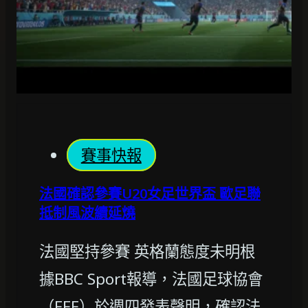
賽事快報
法國確認參賽U20女足世界盃 歐足聯
抵制風波續延燒
法國堅持參賽 英格蘭態度未明根
據BBC Sport報導，法國足球協會
（FFF）於週四發表聲明，確認法