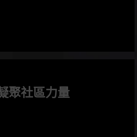
盃凝聚社區力量