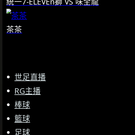
統一7-ELEVEn獅
VS
味全龍
茶茶
世足直播
RG主播
棒球
籃球
足球