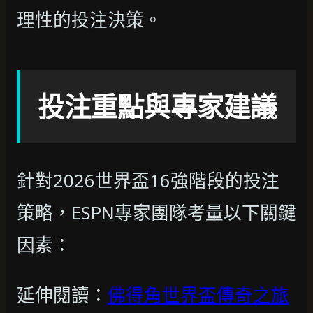
理性的投注決策。
投注重點與專家建議
針對2026世界盃16強階段的投注
策略，ESPN專家團隊考量以下關鍵
因素：
延伸閱讀：
佛得角世界盃傳奇之旅