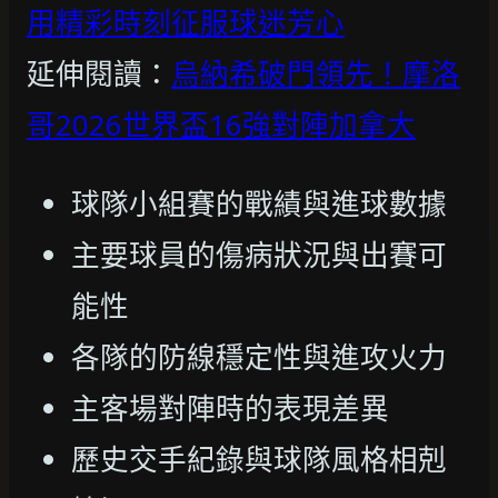
用精彩時刻征服球迷芳心
延伸閱讀：
烏納希破門領先！摩洛
哥2026世界盃16強對陣加拿大
球隊小組賽的戰績與進球數據
主要球員的傷病狀況與出賽可
能性
各隊的防線穩定性與進攻火力
主客場對陣時的表現差異
歷史交手紀錄與球隊風格相剋