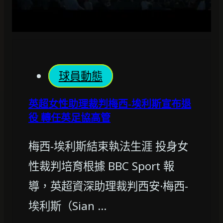
球員動態
英超女性助理裁判梅西-埃利斯宣布退
役 轉任英足協高管
梅西-埃利斯結束執法生涯 投身女
性裁判培育根據 BBC Sport 報
導，英超資深助理裁判西安·梅西-
埃利斯（Sian …