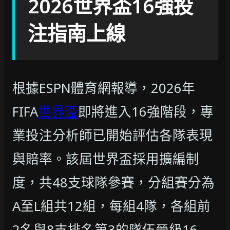
2026世界盃16強投
注指南上線
根據ESPN體育網報導，2026年
FIFA
世界盃
即將進入16強階段，專
業投注分析師已開始評估各隊表現
與賠率。該屆世界盃採用擴編制
度，共48支球隊參賽，分組賽分為
A至L組共12組，每組4隊，各組前
2名與8支排名第3的隊伍晉級16