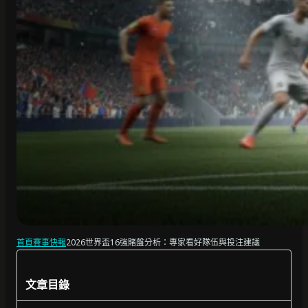
首頁
賽事快報
2026世界盃16強賭盤分析：專家看好隊伍與投注建議
文章目錄