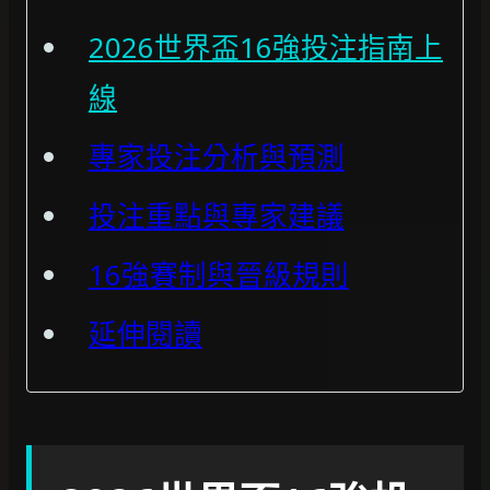
2026世界盃16強投注指南上
線
專家投注分析與預測
投注重點與專家建議
16強賽制與晉級規則
延伸閱讀