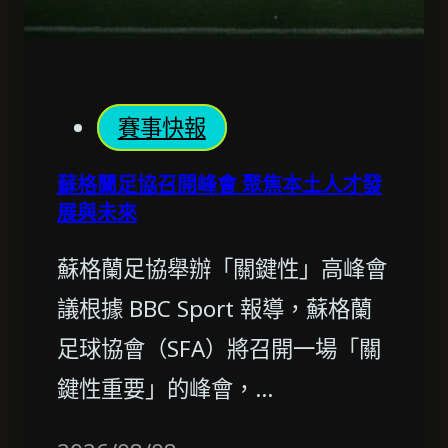
賽事快報
蘇格蘭足協召開峰會 聚焦本土人才發
展與未來
蘇格蘭足協舉辦「關鍵性」高峰會
議根據 BBC Sport 報導，蘇格蘭
足球協會（SFA）將召開一場「關
鍵性重要」的峰會，…