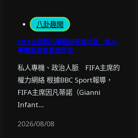
八卦趣聞
FIFA主席因凡蒂諾訪哥倫比亞 私人
專機風波後重啟外交
私人專機、政治人脈 FIFA主席的
權力網絡 根據BBC Sport報導，
FIFA主席因凡蒂諾（Gianni
Infant…
2026/08/08