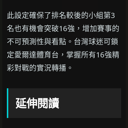
此設定確保了排名較後的小組第3
名也有機會突破16強，增加賽事的
不可預測性與看點。台灣球迷可鎖
定愛爾達體育台，掌握所有16強精
彩對戰的實況轉播。
延伸閱讀