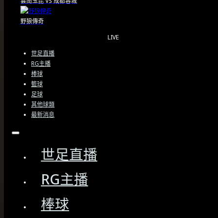
雲南玉昆
VS
成都蓉城
野狼傳奇
LIVE
世足直播
RG主播
棒球
籃球
足球
其他球類
最新消息
世足直播
賽事快報
RG主播
棒球
尼克隊時隔50年重奪