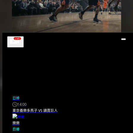
賽事快報
2026-27球季NBA戰
日棒
力排名出爐 30隊預測
14:00
東京養樂多燕子
VS
讀賣巨人
排序揭曉
樂樂
日棒