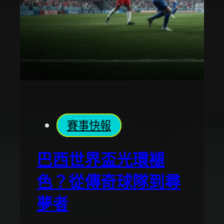
賽事快報
巴西世界盃光環褪
色？從傳奇球隊到尋
夢者