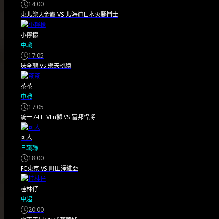
14:00
ESPN專家票選 2026-27球季
東北樂天金鷹
VS
北海道日本火腿鬥士
NBA戰力排名 根據
小檸檬
中職
www.espn.com – NBA 報導，
17:05
ESPN 邀集內部…
味全龍
VS
樂天桃猿
茶茶
2026/06/15
中職
17:05
統一7-ELEVEn獅
VS
富邦悍將
可人
日職聯
18:00
FC東京
VS
町田澤維亞
桂林仔
中超
20:00