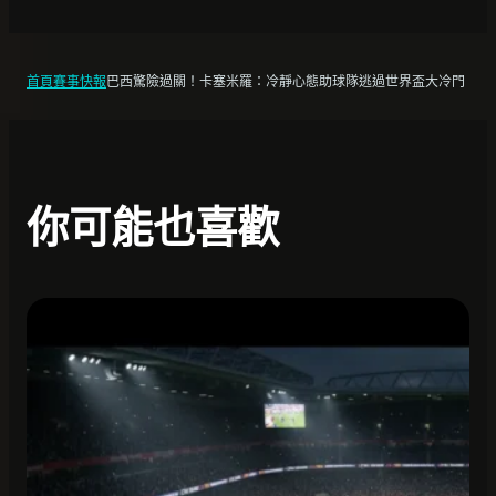
首頁
賽事快報
巴西驚險過關！卡塞米羅：冷靜心態助球隊逃過世界盃大冷門
你可能也喜歡