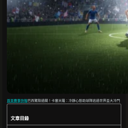
首頁
賽事快報
巴西驚險過關！卡塞米羅：冷靜心態助球隊逃過世界盃大冷門
文章目錄