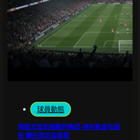
球員動態
英超女性助理裁判梅西-埃利斯宣布退
役 轉任英足協高管