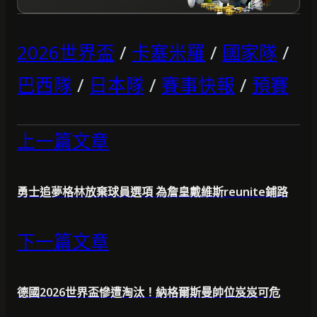
2026世界盃
/
卡塞米羅
/
國家隊
/
巴西隊
/
日本隊
/
賽事快報
/
預賽
上一篇文章
勇士追夢格林放棄球員選項 為詹皇戴維斯reunite鋪路
下一篇文章
德國2026世界盃慘遭淘汰！納格爾斯曼帥位岌岌可危