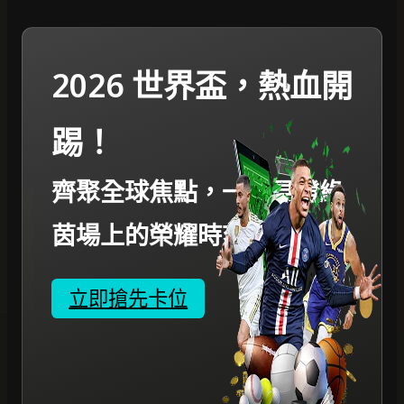
2026 世界盃，熱血開
踢！
齊聚全球焦點，一起見證綠
茵場上的榮耀時刻。
立即搶先卡位