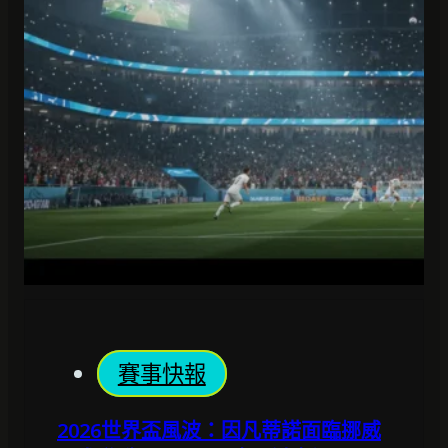
賽事快報
2026世界盃風波：因凡蒂諾面臨挪威